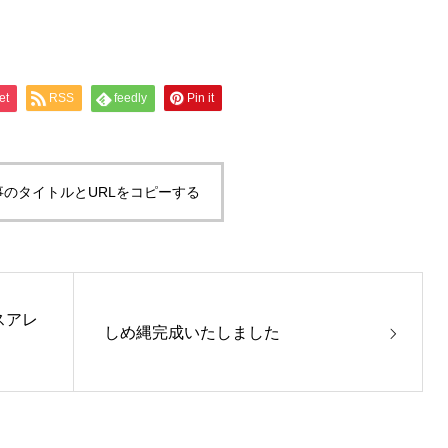
et
RSS
feedly
Pin it
事のタイトルとURLをコピーする
スアレ
しめ縄完成いたしました