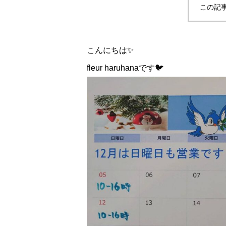
この記
こんにちは✨
fleur haruhanaです🐦️