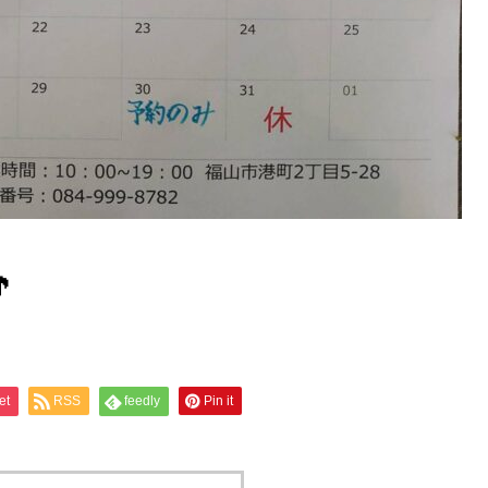

et
RSS
feedly
Pin it